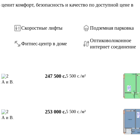
енит комфорт, безопасность и качество по доступной цене в 
Скоростные лифты
Подземная парковка
Оптиковолоконное
Фитнес-центр в доме
интернет соединение
247 500 c.
2
5 500 c./м²
 А и В.
253 000 c.
2
5 500 c./м²
 А и В.