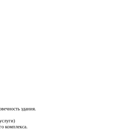
ечность здания.

слуги)

о комплекса.
