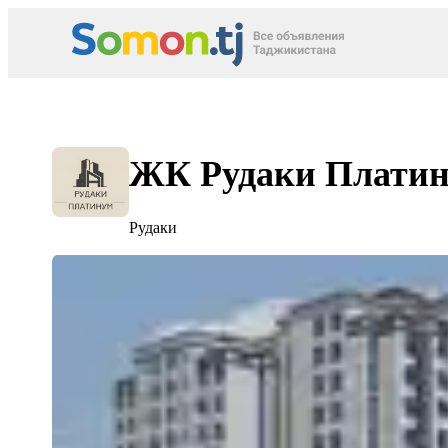
ЖК Рудаки Плати
Рудаки