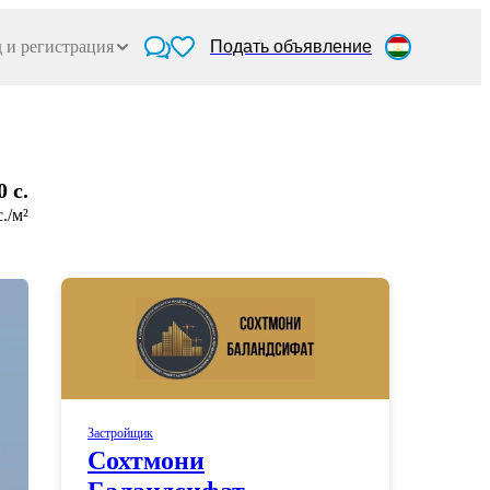
 и регистрация
Подать объявление
0 c.
c./м²
Застройщик
Сохтмони