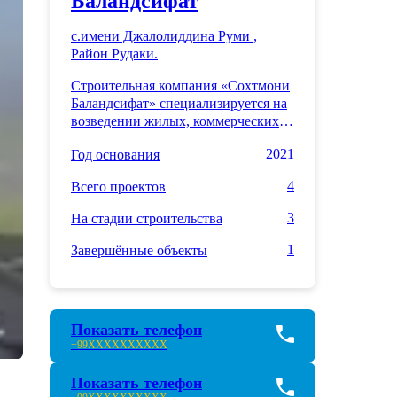
Баландсифат
с.имени Джалолиддина Руми ,
Район Рудаки.
Строительная компания «Сохтмони
Баландсифат» специализируется на
возведении жилых, коммерческих и
промышленных объектов с
2021
Год основания
соблюдением высоких стандартов
качества. Компания использует
4
Всего проектов
современные технологии и
надежные материалы, обеспечивая
3
На стадии строительства
прочность и долговечность каждого
проекта. Команда опытных
1
Завершённые объекты
специалистов сопровождает
строительство на всех этапах — от
проектирования до сдачи объекта.
«Сохтмони Баландсифат» ценит
Показать телефон
доверие клиентов и гарантирует
+99
XXXXXXXXXX
своевременное выполнение работ.
Показать телефон