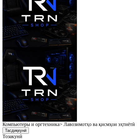
Компьютеры и оргтехника> Лавозимотҳо ва қисмҳои эҳтиётӣ
Тасдиқкунӣ
Тозакунӣ