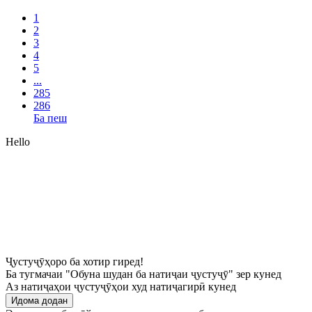
1
2
3
4
5
...
285
286
Ба пеш
Hello
Ҷустуҷӯҳоро ба хотир гиред!
Ба тугмачаи "Обуна шудан ба натиҷаи ҷустуҷӯ" зер кунед
Аз натиҷаҳои ҷустуҷӯҳои худ натиҷагирӣ кунед
Идома додан