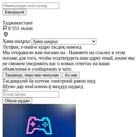
Бекоркунӣ
Таджикистане
8 551 эълон
Ҳама шаҳрҳо
Лутфан, e-mail-и худро тасдиқ намоед
Мы отправили вам письмо на
. Нажмите на ссылку в этом
письме для того, чтобы подтвердить ваш адрес email, иначе мы
не сможем уведомить вас о новых ответах на ваши
объявления и сообщениях в чате.
Ташаккур, инро ман мекунам
Аз нав
Тасдиқкунӣ ба почтаи электронӣ равон шуд
Шумо дар mod.somon.tj маҳдуд шудаед
Обуна шудан