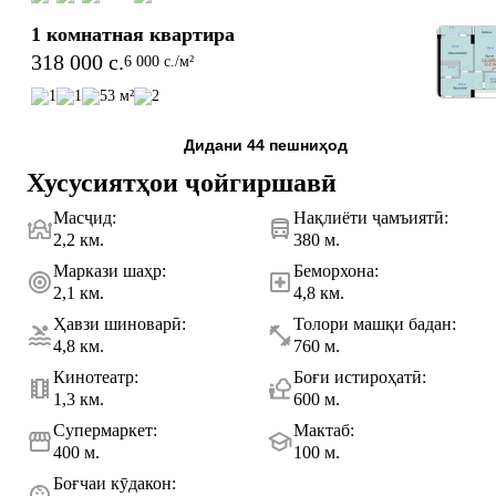
1 комнатная квартира
318 000 c.
6 000 c./м²
1
1
53 м²
2
Дидани 44 пешниҳод
Хусусиятҳои ҷойгиршавӣ
Масҷид
:
Нақлиёти ҷамъиятӣ
:
2,2 км.
380 м.
Маркази шаҳр
:
Беморхона
:
2,1 км.
4,8 км.
Ҳавзи шиноварӣ
:
Толори машқи бадан
:
4,8 км.
760 м.
Кинотеатр
:
Боғи истироҳатӣ
:
1,3 км.
600 м.
Супермаркет
:
Мактаб
:
400 м.
100 м.
Боғчаи кӯдакон
: