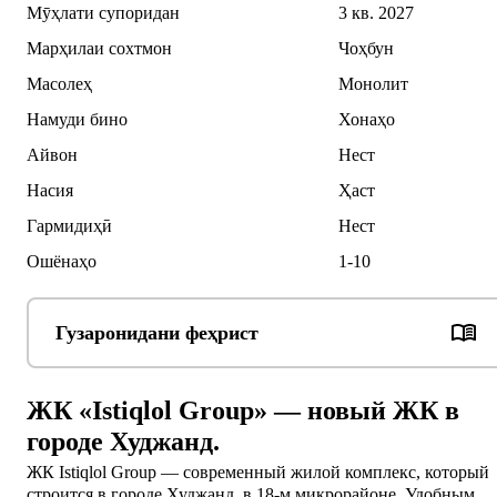
Мӯҳлати супоридан
3 кв. 2027
Марҳилаи сохтмон
Чоҳбун
Масолеҳ
Монолит
Намуди бино
Хонаҳо
Айвон
Нест
Насия
Ҳаст
Гармидиҳӣ
Нест
Ошёнаҳо
1-10
Гузаронидани феҳрист
ЖК «Istiqlol Group» — новый ЖК в
городе Худжанд.
ЖК Istiqlol Group — современный жилой комплекс, который 
строится в городе Худжанд, в 18-м микрорайоне. Удобным 