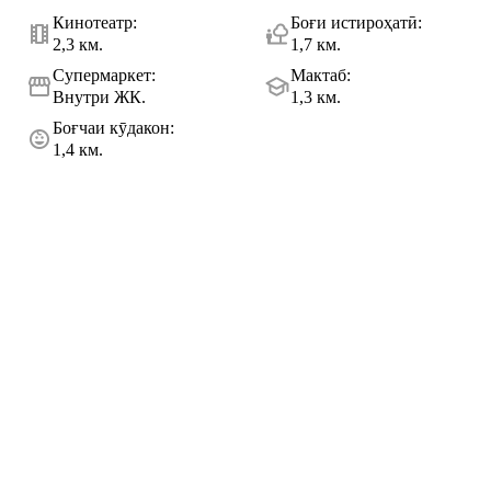
Кинотеатр
:
Боғи истироҳатӣ
:
2,3 км.
1,7 км.
Супермаркет
:
Мактаб
:
Внутри ЖК.
1,3 км.
Боғчаи кӯдакон
:
1,4 км.