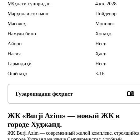
Мӯҳлати супоридан
4 кв. 2028
Марҳилаи сохтмон
Пойдевор
Масолеҳ
Монолит
Намуди бино
Хонаҳо
Айвон
Нест
Насия
Ҳаст
Гармидиҳӣ
Нест
Ошёнаҳо
3-16
Гузаронидани феҳрист
ЖК «Burji Azim» — новый ЖК в
городе Худжанд.
ЖК Burji Azim — современный жилой комплекс, строящийся
в городе Худжанд на улице Сырдарьинская, удобный 