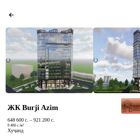
ЖК Burji Azim
648 600 c. – 921 200 c.
9 400 c./м²
Хуҷанд