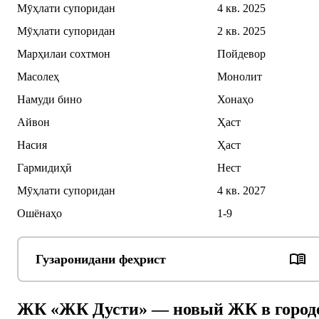
Мӯҳлати супоридан
4 кв. 2025
Мӯҳлати супоридан
2 кв. 2025
Марҳилаи сохтмон
Пойдевор
Масолеҳ
Монолит
Намуди бино
Хонаҳо
Айвон
Ҳаст
Насия
Ҳаст
Гармидиҳӣ
Нест
Мӯҳлати супоридан
4 кв. 2027
Ошёнаҳо
1-9
Гузаронидани феҳрист
ЖК «ЖК Дусти» — новый ЖК в город