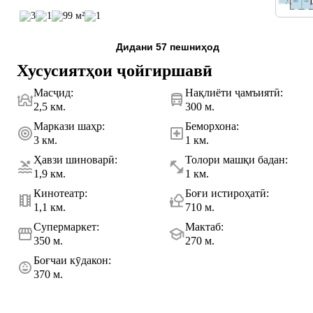
3
1
99 м²
1
Дидани 57 пешниҳод
Хусусиятҳои ҷойгиршавӣ
Масҷид
:
Нақлиёти ҷамъиятӣ
:
2,5 км.
300 м.
Маркази шаҳр
:
Беморхона
:
3 км.
1 км.
Ҳавзи шиноварӣ
:
Толори машқи бадан
:
1,9 км.
1 км.
Кинотеатр
:
Боғи истироҳатӣ
:
1,1 км.
710 м.
Супермаркет
:
Мактаб
:
350 м.
270 м.
Боғчаи кӯдакон
:
370 м.