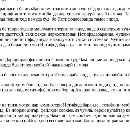
рандагон ба шуъбаи хизматрасонии мизоҷон ё дар шакли дигар 
гирифтани тамоси минбаъда дар ҳолати зарурӣ талаб намояд. Ҷ
ад пешниҳод намуда буд, бо Истифодабаранда тамос гирад.
ба таври худкор маълумоти зеринро гирад ва дар серверҳои худ 
моти дастгоҳӣ, саҳифаҳои дархосткардаи Истифодабаранда, муша
ои дигари истифодашуда ё маълумоти сатҳи системавӣ. Чунин ҳо
 дар бораи чӣ гуна Истифодабарандагон метавонанд чунин ҷамъо
илӣ Дар доираи фаъолияти Сомонаи худ, Ҷамъият метавонад маъл
аранда ё дастгоҳи мобилӣ) ҷамъоварӣ намояд.
ро бевосита дар компютери Истифодабаранда, телефони мобилӣ ё
еб-саҳифаҳо мебошанд, ки ба сервери дигар имкон медиҳанд, ки д
й (ва дар кадом саҳифа) пиксел боргирӣ карда мешавад, то ки н
ият ва танзимотро дар компютери Истифодабаранда , телефони моб
д. Ба ибораи дигар, файлҳои cookies, аз ҷумла, барои қулайтар
авиро такрор накунад. Ҷамъият ҳам cookies - ҳои доимӣ ва ҳам
 ҳоле ки cookies- ҳои сессиявӣ ҳангоми баста шудани равзанаи 