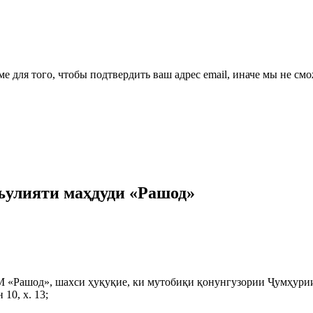
ме для того, чтобы подтвердить ваш адрес email, иначе мы не см
ъулияти маҳдуди «Рашод»
 «Рашод», шахси ҳуқуқие, ки мутобиқи қонунгузории Ҷумҳурии
10, х. 13;