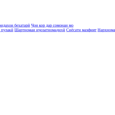
идаҳои бехатарӣ
Ҷои кор дар сомонаи мо
 пулакӣ
Шартномаи иҷозатномадиҳӣ
Сиёсати махфият
Нархном