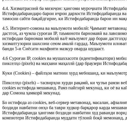
4.4. Хизматрасонӣ ба мизоҷон: ҳангоми муроҷиати Истифодаба
Истифодабарандаро барои иҷрои дархости Истифодабаранда ва 
тамосии сабти бақайдгирие, ки Истифодабаранда барои ин мақс
4.5. Интернет-сомона ва маълумоти мобилӣ: Ҷамъият метавонад 
дастгоҳ, аз ҷумла суроғаи IP, таъминоти барномавӣ ва лавози
истифодаи барномаи мобилӣ ва/ё маълумот дар бораи дастгоҳҳ
хизматгузории шахсони сеюм амалӣ гардад. Маълумоти иловагӣ
банди 5-и Сиёсати махфияти мазкур оварда шудааст.
4.6 Суроғаи IP, cookies ва мушаххасоти (идентификатори) моб
пикселҳо (pixels) ва маҳзани маҳаллӣ (дар браузери Истифодаб
Куки (Cookies) – файлҳои матнии хурд мебошанд, ки маълумот
Пикселҳо (pixels) – тасвирҳои хурди рақамӣ, ки ҷузъи рамзи в
cookies истифода мешаванд. Рамз пайгирӣ мекунад, ки оё ва ка
дар Сомона ҳамкорӣ мекунад.
Бо истифода аз cookies, веб-сервер метавонад, масалан, афзал
боздиди навбатии онҳо ба таври худкор барқарор карда мешаван
Истифодабаранда ҳангоми боздиди навбатии худ раванди воридш
компютери Истифодабаранда муддати тӯлонӣ боқӣ мемонанд, дар