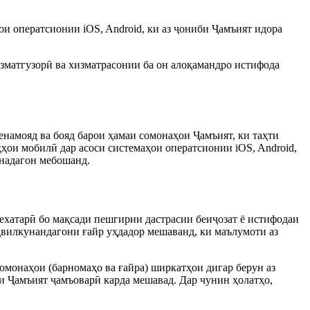
ои оператсионии iOS, Android, ки аз ҷониби Ҷамъият идора
зматгузорӣ ва хизматрасонии ба он алоқамандро истифода
енамояд ва бояд барои ҳамаи сомонаҳои Ҷамъият, ки таҳти
ҳҳои мобилӣ дар асоси системаҳои оператсионии iOS, Android,
надагон мебошанд.
ехатарӣ бо мақсади пешгирии дастрасии беиҷозат ё истифодаи
вилкунандагони ғайр уҳдадор мешаванд, ки маълумоти аз
омонаҳои (барномаҳо ва ғайра) ширкатҳои дигар берун аз
и Ҷамъият ҷамъоварӣ карда мешавад. Дар чунин ҳолатҳо,