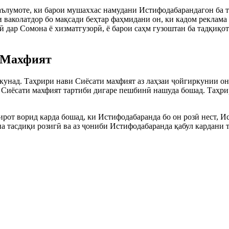
аълумоте, ки барои мушаххас намудани Истифодабарандагон ба 
 ваколатдор бо мақсади беҳтар фаҳмидани он, ки кадом реклам
 дар Сомона ё хизматгузорӣ, ё барои саҳм гузоштан ба тадқиқо
и Махфият
в кунад. Таҳрири нави Сиёсати махфият аз лаҳзаи ҷойгиркунии о
и Сиёсати махфият тартиби дигаре пешбинӣ нашуда бошад. Таҳри
ғйирот ворид карда бошад, ки Истифодабаранда бо он розӣ нест,
а тасдиқи розигӣ ва аз ҷониби Истифодабаранда қабул кардани