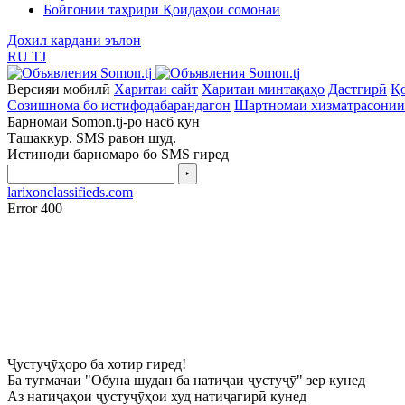
Бойгонии таҳрири Қоидаҳои сомонаи
Дохил кардани эълон
RU
TJ
Версияи мобилӣ
Харитаи сайт
Харитаи минтақаҳо
Дастгирӣ
Қо
Созишнома бо истифодабарандагон
Шартномаи хизматрасонии
Барномаи Somon.tj-ро насб кун
Ташаккур. SMS равон шуд.
Истиноди барномаро бо SMS гиред
‣
larixonclassifieds.com
Error 400
Ҷустуҷӯҳоро ба хотир гиред!
Ба тугмачаи "Обуна шудан ба натиҷаи ҷустуҷӯ" зер кунед
Аз натиҷаҳои ҷустуҷӯҳои худ натиҷагирӣ кунед