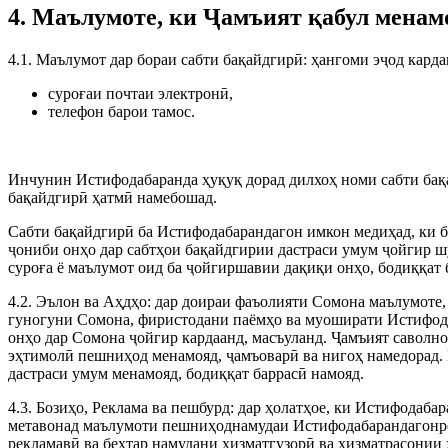
4. Маълумоте, ки Ҷамъият қабул менам
4.1. Маълумот дар бораи сабти бақайдгирӣ: ҳангоми эҷод кар
суроғаи почтаи электронӣ,
телефон барои тамос.
Инчунин Истифодабаранда ҳуқуқ дорад дилхоҳ номи сабти бақа
бақайдгирӣ ҳатмӣ намебошад.
Сабти бақайдгирӣ ба Истифодабарандагон имкон медиҳад, ки бо
ҷониби онҳо дар сабтҳои бақайдгирии дастраси умум ҷойгир шу
суроға ё маълумот оид ба ҷойгиршавии дақиқи онҳо, бодиққат 
4.2. Эълон ва Аҳдҳо: дар доираи фаъолияти Сомона маълумоте
гуногуни Сомона, фиристодани паёмҳо ва муоширати Истифода
онҳо дар Сомона ҷойгир кардаанд, масъуланд. Ҷамъият саволн
эҳтимолӣ пешниҳод менамояд, ҷамъоварӣ ва нигоҳ намедорад. 
дастраси умум менамояд, бодиққат баррасӣ намояд.
4.3. Бозиҳо, Реклама ва пешбурд: дар ҳолатҳое, ки Истифода
метавонад маълумоти пешниҳоднамудаи Истифодабарандагонро,
рекламавӣ ва беҳтар намудани хизматгузорӣ ва хизматрасонии 