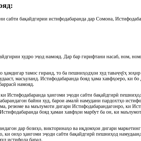
ояд:
дани сабти бақайдгирии истифодабаранда дар Сомона, Истифода
йдгирии худро эҷод намояд. Дар бар гирифтани насаб, ном, ном
 ҳамдигар тамос гиранд, то ба пешниҳодҳои худ таваҷҷӯҳ зоҳир
дааст, масъуланд. Истифодабаранда бояд ҳама хавфҳоеро, ки бо 
баррасӣ намояд.
, ки Истифодабаранда ҳангоми эҷоди сабти бақайдгирӣ пешниҳо
барандагон байни худ, барои амалӣ намудани пардохтҳо истифо
ома, резюме ва маълумоти дигари Истифодабарандагонро, ки Ис
Истифодабаранда бояд ҳамаи хавфҳои марбут ба он, ки маълумот
барандагон дар бозиҳо, викторинаҳо ва иқдомҳои дигари маркет
 ки онҳо ҳангоми эҷоди сабти бақайдгирӣ пешниҳод намудаанд
худ истифода барад.