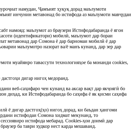
муроҷиат намудан, Ҷамъият ҳуқуқ дорад маълумоти
амъият инчунин метавонад бо истифода аз маълумоти мавҷудаи
сабт намояд: маълумот аз браузери Истифодабаранда ё ягон
ххасоти (идентификатори) мобилӣ, маълумот дар бораи
лат метавонад дар Сомона ё дар барномаи мобилӣ ё дар
варии маълумотро назорат ва/ё манъ кунанд, дар зер дар
умоти муайянро тавассути технологияҳое ба монанди cookies,
 дастгоҳи дигар нигоҳ медоранд.
идани веб-саҳифаро чен кунанд ва аксар вақт дар якҷоягӣ бо
ишон диҳад, ки Истифодабаранда бо саҳифа ё як қисми саҳифа
илӣ ё дигар дастгоҳ(ҳо) нигоҳ дорад, ки баъдан ҳангоми
 кардани истифодаи Сомона хидмат мекунанд, то
 сессиявиро истифода мебарад. Cookies-ҳои доимӣ дар
браузер ба таври худкор нест карда мешаванд.