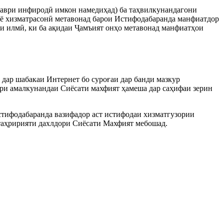
таври инфиродӣ имкон намедиҳад) ба таҳвилкунандагони
а ё хизматрасонӣ метавонад барои Истифодабаранда манфиатдор
ти илмӣ, ки ба ақидаи Ҷамъият онҳо метавонад манфиатҳои
н дар шабакаи Интернет бо суроғаи дар банди мазкур
ри амалкунандаи Сиёсати махфият ҳамеша дар саҳифаи зерин
 Истифодабаранда вазифадор аст истифодаи хизматгузории
 таҳририяти дахлдори Сиёсати Махфият мебошад.