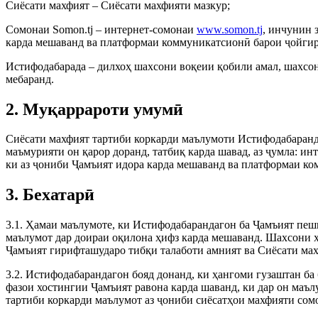
Сиёсати махфият – Сиёсати махфияти мазкур;
Сомонаи Somon.tj – интернет-сомонаи
www.somon.tj
, инчунин 
карда мешаванд ва платформаи коммуникатсионӣ барои ҷойги
Истифодабарада – дилхоҳ шахсони воқеии қобили амал, шахсон
мебаранд.
2. Муқаррароти умумӣ
Сиёсати махфият тартиби коркарди маълумоти Истифодабаранда
маъмурияти он қарор доранд, татбиқ карда шавад, аз ҷумла: ин
ки аз ҷониби Ҷамъият идора карда мешаванд ва платформаи к
3. Бехатарӣ
3.1. Ҳамаи маълумоте, ки Истифодабарандагон ба Ҷамъият пеш
маълумот дар доираи оқилона ҳифз карда мешаванд. Шахсони 
Ҷамъият гирифташударо тибқи талаботи амният ва Сиёсати мах
3.2. Истифодабарандагон бояд донанд, ки ҳангоми гузаштан ба
фазои хостингии Ҷамъият равона карда шаванд, ки дар он маъл
тартиби коркарди маълумот аз ҷониби сиёсатҳои махфияти сом