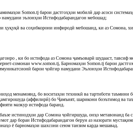
замимаҳои Somon.tj барои дастгоҳҳои мобилӣ дар асоси системаҳ
р намудани эълонҳои Истифодабарандагон мебошад;
и ҳуқуқӣ ва соҳибкорони инфиродӣ мебошанд, ки аз Сомона, хи
гонро , ки бо истифода аз Сомона ҷамъоварӣ шудааст, тавсиф м
тернет-сомонаи www.somon.tj, Барномаҳои Somon.tj барои дастго
оммуникатсионӣ барои ҷойгир намудани Эълонҳои Истифодабара
ниҳод менамоянд, бо воситаҳои техникӣ ва тартиботи таъмини б
ҳамгирошуда (аффилирӣ) бо Ҷамъият, шарикони боэътимод ва таҳ
фияти мазкур истифода баранд.
 баъзе истинодҳои дар Сомона ҷойгиршуда, онҳо метавонанд ба с
умот дар бораи Истифодабарандагон берун аз назорати мустақим
онаҳо ё барномаҳои шахсони сеюм танзим карда мешавад.