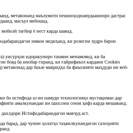
таанд, метавонанд маълумоти пешниҳоднамудаашонро дастрас
даанд, масъул мебошад.
мобилӣ тағйир ё нест карда шавад.
фодабарандагон имкон медиҳанд, ки розигии худро барои
pera) унсурҳои идоракуниро таъмин менамоянд, ки ба
н бояд ба инобар гиранд, ки ғайрифаъол кардани Cookies
) метавонад дар баъзе мавридҳо ба фаъолияти маҳдуди ин веб-
 ки бо истифода аз ин намуди технологияҳо мустақиман дар
ахфияти амалкунандаи ин шахсони сеюм ҳифз карда мешаванд.
 дахлдори Истифодабарандагон мавҷуд аст.
да барад, дар чунин ҳолатҳо таҳвилкунандагон салоҳияти
ранд.