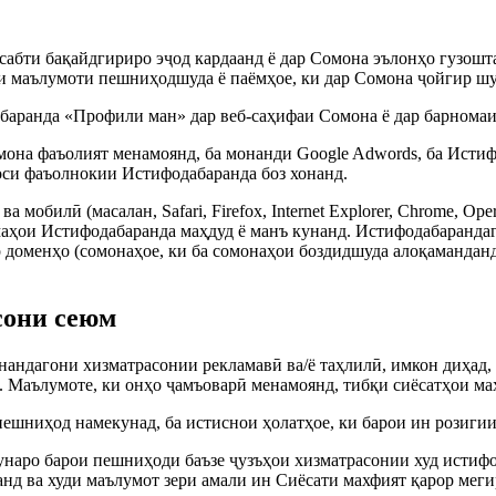
сабти бақайдгириро эҷод кардаанд ё дар Сомона эълонҳо гузош
ии маълумоти пешниҳодшуда ё паёмҳое, ки дар Сомона ҷойгир шу
аранда «Профили ман» дар веб-саҳифаи Сомона ё дар барномаи 
омона фаъолият менамоянд, ба монанди Google Adwords, ба Исти
оси фаъолнокии Истифодабаранда боз хонанд.
а мобилӣ (масалан, Safari, Firefox, Internet Explorer, Chrome, O
аҳои Истифодабаранда маҳдуд ё манъ кунанд. Истифодабарандаго
 доменҳо (сомонаҳое, ки ба сомонаҳои боздидшуда алоқаманданд
сони сеюм
нандагони хизматрасонии рекламавӣ ва/ё таҳлилӣ, имкон диҳад,
. Маълумоте, ки онҳо ҷамъоварӣ менамоянд, тибқи сиёсатҳои м
ешниҳод намекунад, ба истиснои ҳолатҳое, ки барои ин розигии
унаро барои пешниҳоди баъзе ҷузъҳои хизматрасонии худ истифо
д ва худи маълумот зери амали ин Сиёсати махфият қарор меги