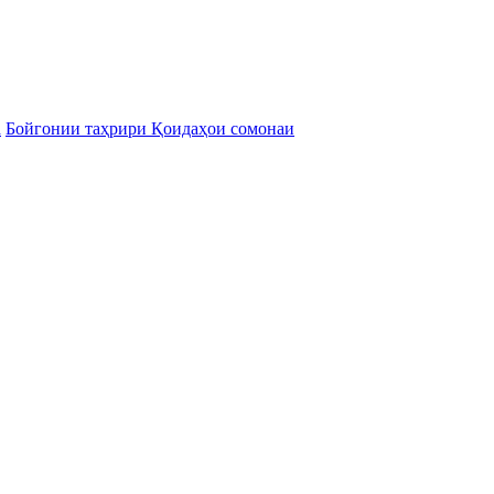
а
Бойгонии таҳрири Қоидаҳои сомонаи