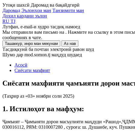
Утоқи шахсӣ
Даромад ва бақайдгирӣ
Даромад
Эълонҳои ман
Танзимоти ман
Дохил кардани эълон
RU
TJ
Лутфан, e-mail-и худро тасдиқ намоед
Мы отправили вам письмо на
. Нажмите на ссылку в этом пись
сообщениях в чате.
Ташаккур, инро ман мекунам
Аз нав
Тасдиқкунӣ ба почтаи электронӣ равон шуд
Шумо дар mod.somon.tj маҳдуд шудаед
Асосӣ
Сиёсати махфият
Сиёсати махфияти ҷамъияти дорои мас
(Таҳрир аз «03» ноябри соли 2025)
1. Истилоҳот ва мафҳум:
Ҷамъият – Ҷамъияти дорои масъулияти маҳдуди «Рашод»,ҶДММ
030016112, РЯМ: 0310007280 , суроға: ш. Душанбе, куч. Пушкин 