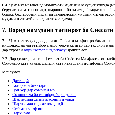
6.4. Ҷамъият метавонад маълумоти муайяни бехусусиятшуда (м
берунаи хизматрасониҳо, шарикони боэътимод ё тадқиқотчиёни
бошад, беҳтарсозии сифат ва самаранокии умумии хизматрасонӣ
муҳими иҷтимоӣ оранд, интиқол диҳад.
7. Ворид намудани тағйирот ба Сиёсат
7.1. Ҷамъият ҳуқуқ дорад, ки ин Сиёсати махфиятро баъзан на
нишондодашуда эътибор пайдо мекунад, агар дар таҳрири нав
дар суроғаи
https://somon.tj/tg/privacy/
ҷойгир аст.
7.2. Дар ҳолате, ки агар Ҷамъият ба Сиёсати Махфият ягон та
Сомонаро қатъ кунад. Далели қатъ накардани истифодаи Сомон
Маълумот
Дастгирӣ
Қоидаҳои бехатарӣ
Ҷои кор дар сомонаи мо
Созишнома бо истифодабарандагон
Шартномаи хизматрасонии пулакӣ
Шартномаи иҷозатномадиҳӣ
Сиёсати махфият
Нархнома