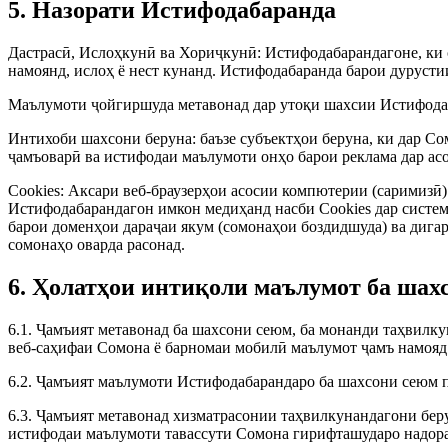
5. Назорати Истифодабаранда
Дастрасӣ, Ислоҳкунӣ ва Хориҷкунӣ: Истифодабарандагоне, ки 
намоянд, ислоҳ ё нест кунанд. Истифодабаранда барои дуруст
Маълумоти ҷойгиршуда метавонад дар утоқи шахсии Истифодаб
Интихоби шахсони беруна: баъзе субъектҳои беруна, ки дар С
ҷамъоварӣ ва истифодаи маълумоти онҳо барои реклама дар ас
Cookies: Аксари веб-браузерҳои асосии компютерии (саримизӣ) в
Истифодабарандагон имкон медиҳанд насби Cookies дар систем
барои доменҳои дараҷаи якум (сомонаҳои боздидшуда) ва дигар
сомонаҳо оварда расонад.
6. Ҳолатҳои интиқоли маълумот ба шах
6.1. Ҷамъият метавонад ба шахсони сеюм, ба монанди таҳвилку
веб-саҳифаи Сомона ё барномаи мобилӣ маълумот ҷамъ намояд
6.2. Ҷамъият маълумоти Истифодабарандаро ба шахсони сеюм п
6.3. Ҷамъият метавонад хизматрасонии таҳвилкунандагони бер
истифодаи маълумоти тавассути Сомона гирифташударо надоран