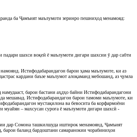
баранда ба Ҷамъият маълумоти зеринро пешниҳод менамояд:
и падари шахси воқеӣ ё маълумоти дигари шахсии ӯ дар сабти
 намоянд. Истифодабарандагон барои ҳама маълумоте, ки аз
дастрас кардани баъзе маълумот алоқаманд мебошанд, аз ҷумла
д намудааст, барои бастани аҳдҳо байни Истифодабарандагони
да мешавад. Истифодабарандагон барои тамоми маълумоте, ки
тифодабарандагон мустақилона ва бевосита ба корфармоёни
и муайян – махсусан суроға ё маълумоти дигари шахсӣ -
ингии дар Сомона ташкилшуда иштирок менамоянд, Ҷамъият
, барои баланд бардоштани самаранокии чорабиниҳои