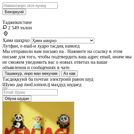
Бекоркунӣ
Таджикистане
2 549 эълон
Ҳама шаҳрҳо
Лутфан, e-mail-и худро тасдиқ намоед
Мы отправили вам письмо на
. Нажмите на ссылку в этом
письме для того, чтобы подтвердить ваш адрес email, иначе мы
не сможем уведомить вас о новых ответах на ваши
объявления и сообщениях в чате.
Ташаккур, инро ман мекунам
Аз нав
Тасдиқкунӣ ба почтаи электронӣ равон шуд
Шумо дар mod.somon.tj маҳдуд шудаед
Обуна шудан