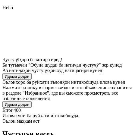
Hello
Ҷустуҷӯҳоро ба хотир гиред!
Ба тугмачаи "Обуна шудан ба натиҷаи ҷустуҷӯ" зер кунед
Аз натиҷаҳои ҷустуҷӯҳои худ натиҷагирӣ кунед
Идома додан
Эълонҳоро ба рӯйхати эълонҳои интихобшуда илова кунед
Нажмите кнопку в форме звезды и это объявление сохранится
в разделе "Избранное", где вы сможете просмотреть все
избранные объявления
Идома додан
Error 400
Иловакунӣ ба руйхати интихобшуда
Эълон маҳкам аст
Ҷустуҷӯи васеъ