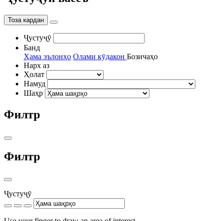
Тоза кардан
Ҷустуҷӯ
Банд
Ҳама эълонҳо
Олами кӯдакон
Бозичаҳо
Нарх аз
Ҳолат
Намуд
Шаҳр
Филтр
Филтр
Ҷустуҷӯ
Use your finger to draw an area of interest