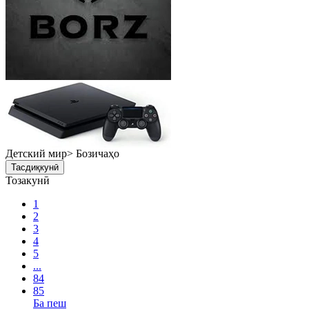
Детский мир> Бозичаҳо
Тасдиқкунӣ
Тозакунӣ
1
2
3
4
5
...
84
85
Ба пеш