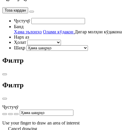
Тоза кардан
Ҷустуҷӯ
Банд
Ҳама эълонҳо
Олами кӯдакон
Дигар молҳои кӯдакона
Нарх аз
Ҳолат
Шаҳр
Филтр
Филтр
Ҷустуҷӯ
Use your finger to draw an area of interest
Cancel drawing