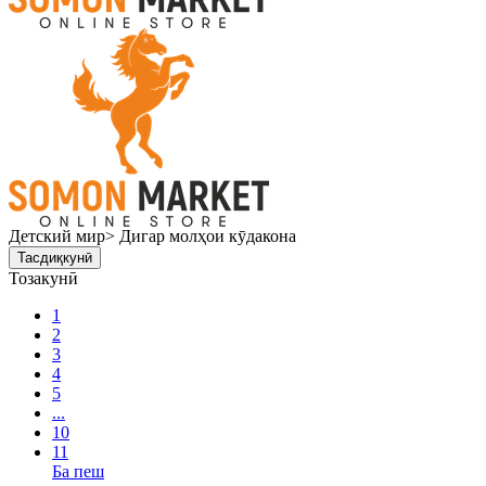
Детский мир> Дигар молҳои кӯдакона
Тасдиқкунӣ
Тозакунӣ
1
2
3
4
5
...
10
11
Ба пеш