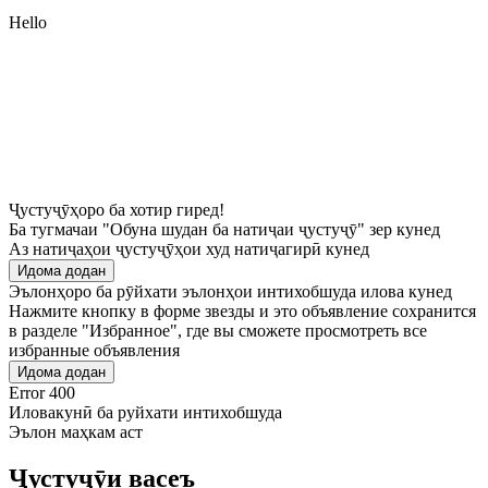
Hello
Ҷустуҷӯҳоро ба хотир гиред!
Ба тугмачаи "Обуна шудан ба натиҷаи ҷустуҷӯ" зер кунед
Аз натиҷаҳои ҷустуҷӯҳои худ натиҷагирӣ кунед
Идома додан
Эълонҳоро ба рӯйхати эълонҳои интихобшуда илова кунед
Нажмите кнопку в форме звезды и это объявление сохранится
в разделе "Избранное", где вы сможете просмотреть все
избранные объявления
Идома додан
Error 400
Иловакунӣ ба руйхати интихобшуда
Эълон маҳкам аст
Ҷустуҷӯи васеъ