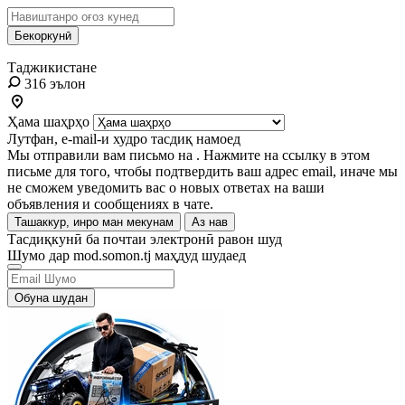
Бекоркунӣ
Таджикистане
316 эълон
Ҳама шаҳрҳо
Лутфан, e-mail-и худро тасдиқ намоед
Мы отправили вам письмо на
. Нажмите на ссылку в этом
письме для того, чтобы подтвердить ваш адрес email, иначе мы
не сможем уведомить вас о новых ответах на ваши
объявления и сообщениях в чате.
Ташаккур, инро ман мекунам
Аз нав
Тасдиқкунӣ ба почтаи электронӣ равон шуд
Шумо дар mod.somon.tj маҳдуд шудаед
Обуна шудан