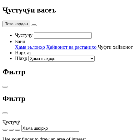
Ҷустуҷӯи васеъ
Тоза кардан
Ҷустуҷӯ
Банд
Ҳама эълонҳо
Ҳайвонот ва растаниҳо
Ҷуфти ҳайвонот
Нарх аз
Шаҳр
Филтр
Филтр
Ҷустуҷӯ
Use your finger to draw an area of interest