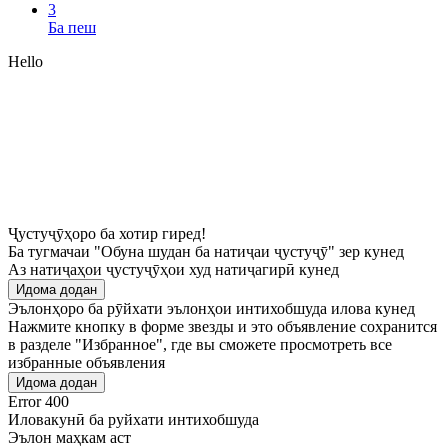
3
Ба пеш
Hello
Ҷустуҷӯҳоро ба хотир гиред!
Ба тугмачаи "Обуна шудан ба натиҷаи ҷустуҷӯ" зер кунед
Аз натиҷаҳои ҷустуҷӯҳои худ натиҷагирӣ кунед
Идома додан
Эълонҳоро ба рӯйхати эълонҳои интихобшуда илова кунед
Нажмите кнопку в форме звезды и это объявление сохранится
в разделе "Избранное", где вы сможете просмотреть все
избранные объявления
Идома додан
Error 400
Иловакунӣ ба руйхати интихобшуда
Эълон маҳкам аст