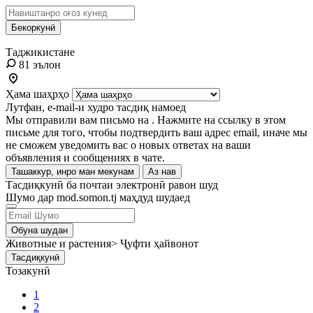
Бекоркунӣ
Таджикистане
81 эълон
Ҳама шаҳрҳо
Лутфан, e-mail-и худро тасдиқ намоед
Мы отправили вам письмо на
. Нажмите на ссылку в этом
письме для того, чтобы подтвердить ваш адрес email, иначе мы
не сможем уведомить вас о новых ответах на ваши
объявления и сообщениях в чате.
Ташаккур, инро ман мекунам
Аз нав
Тасдиқкунӣ ба почтаи электронӣ равон шуд
Шумо дар mod.somon.tj маҳдуд шудаед
Обуна шудан
Животные и растения> Ҷуфти ҳайвонот
Тасдиқкунӣ
Тозакунӣ
1
2