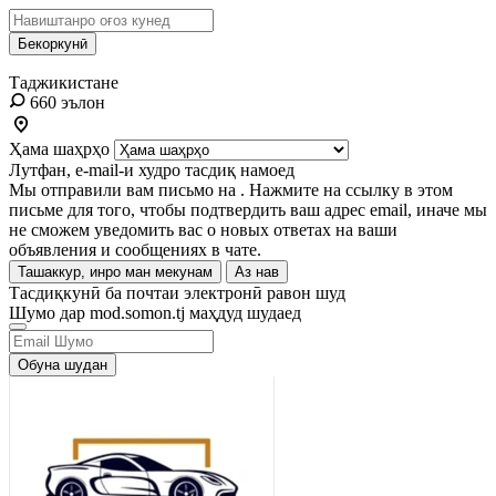
Бекоркунӣ
Таджикистане
660 эълон
Ҳама шаҳрҳо
Лутфан, e-mail-и худро тасдиқ намоед
Мы отправили вам письмо на
. Нажмите на ссылку в этом
письме для того, чтобы подтвердить ваш адрес email, иначе мы
не сможем уведомить вас о новых ответах на ваши
объявления и сообщениях в чате.
Ташаккур, инро ман мекунам
Аз нав
Тасдиқкунӣ ба почтаи электронӣ равон шуд
Шумо дар mod.somon.tj маҳдуд шудаед
Обуна шудан