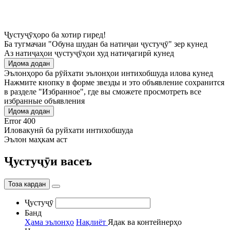
Ҷустуҷӯҳоро ба хотир гиред!
Ба тугмачаи "Обуна шудан ба натиҷаи ҷустуҷӯ" зер кунед
Аз натиҷаҳои ҷустуҷӯҳои худ натиҷагирӣ кунед
Идома додан
Эълонҳоро ба рӯйхати эълонҳои интихобшуда илова кунед
Нажмите кнопку в форме звезды и это объявление сохранится
в разделе "Избранное", где вы сможете просмотреть все
избранные объявления
Идома додан
Error 400
Иловакунӣ ба руйхати интихобшуда
Эълон маҳкам аст
Ҷустуҷӯи васеъ
Тоза кардан
Ҷустуҷӯ
Банд
Ҳама эълонҳо
Нақлиёт
Ядак ва контейнерҳо