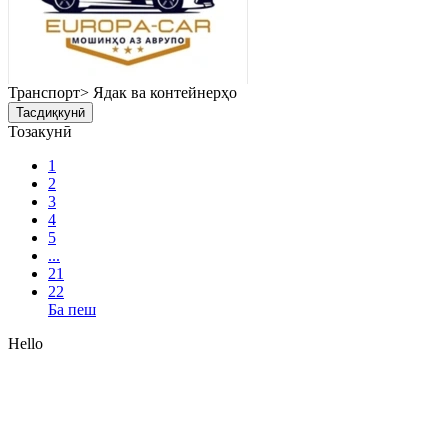
Транспорт> Ядак ва контейнерҳо
Тасдиқкунӣ
Тозакунӣ
1
2
3
4
5
...
21
22
Ба пеш
Hello