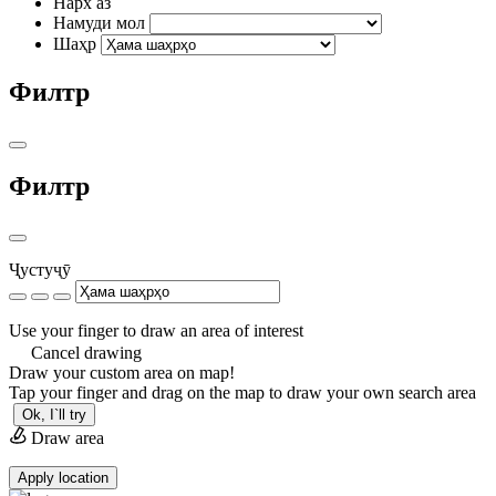
Нарх аз
Намуди мол
Шаҳр
Филтр
Филтр
Ҷустуҷӯ
Use your finger to draw an area of interest
Cancel drawing
Draw your custom area on map!
Tap your finger and drag on the map to draw your own search area
Ok, I`ll try
Draw area
Apply location