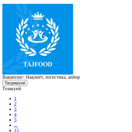
Вакансии> Нақлиёт, логистика, анбор
Тасдиқкунӣ
Тозакунӣ
1
2
3
4
5
...
15