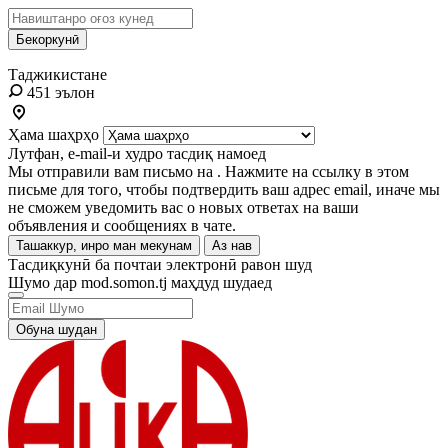
Бекоркунӣ
Таджикистане
451 эълон
Ҳама шаҳрҳо
Лутфан, e-mail-и худро тасдиқ намоед
Мы отправили вам письмо на
. Нажмите на ссылку в этом
письме для того, чтобы подтвердить ваш адрес email, иначе мы
не сможем уведомить вас о новых ответах на ваши
объявления и сообщениях в чате.
Ташаккур, инро ман мекунам
Аз нав
Тасдиқкунӣ ба почтаи электронӣ равон шуд
Шумо дар mod.somon.tj маҳдуд шудаед
Обуна шудан