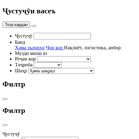
Ҷустуҷӯи васеъ
Тоза кардан
Ҷустуҷӯ
Банд
Ҳама эълонҳо
Ҷои кор
Нақлиёт, логистика, анбор
Музди маош аз
Реҷаи кор
Таҷриба
Шаҳр
Филтр
Филтр
Ҷустуҷӯ