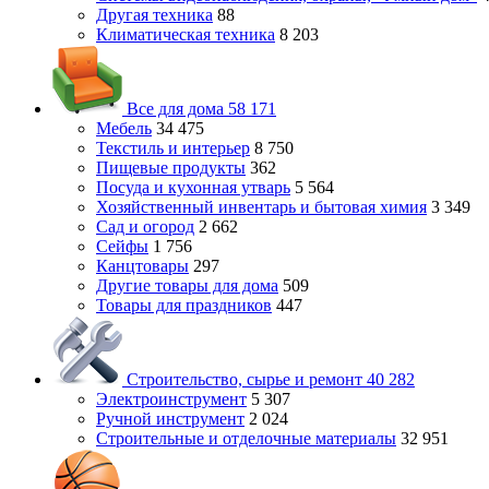
Другая техника
88
Климатическая техника
8 203
Все для дома
58 171
Мебель
34 475
Текстиль и интерьер
8 750
Пищевые продукты
362
Посуда и кухонная утварь
5 564
Хозяйственный инвентарь и бытовая химия
3 349
Сад и огород
2 662
Сейфы
1 756
Канцтовары
297
Другие товары для дома
509
Товары для праздников
447
Строительство, сырье и ремонт
40 282
Электроинструмент
5 307
Ручной инструмент
2 024
Строительные и отделочные материалы
32 951