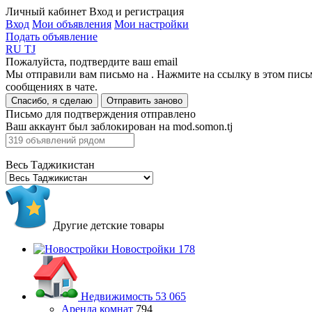
Личный кабинет
Вход и регистрация
Вход
Мои объявления
Мои настройки
Подать объявление
RU
TJ
Пожалуйста, подтвердите ваш email
Мы отправили вам письмо на
. Нажмите на ссылку в этом пись
сообщениях в чате.
Спасибо, я сделаю
Отправить заново
Письмо для подтверждения отправлено
Ваш аккаунт был заблокирован на mod.somon.tj
Весь Таджикистан
Другие детские товары
Новостройки
178
Недвижимость
53 065
Аренда комнат
794