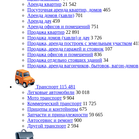
Аренда квартир
21 542
Посуточная аренда квартир, домов
465
Аренда домов (хавли)
701
Аренда дач
459
Аренда офисов и помещений
751
Продажа квартир
22 891
Продажа домов (хавли) и дач
3 726
Продажа, аренда построек с земельным участком
41
Продажа, аренда гаражей и стоянок
107
Продажа офисов и помещений
836
Продажа отдельно стоящих зданий
34
Продажа, аренда вагончиков, бытовок, вагон-домов
Транспорт
115 481
Легковые автомобили
30 018
Мото транспорт
9 904
Коммерческий транспорт
11 725
Прицепы и контейнеры
675
Запчасти и принадлежности
59 665
Автосервис и ремонт
900
Другой транспорт
2 594