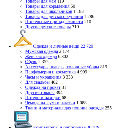
Товары для мам
119
Товары для кормления
50
Товары для школьников
1 183
Товары для детского купания
1 286
Постельные принадлежности
210
Другие детские товары
319
Одежда и личные вещи
22 720
Мужская одежда
2 174
Женская одежда
6 802
Обувь
2 355
Аксессуары, шарфы, головные уборы
819
Парфюмерия и косметика
4 999
Часы и украшения
3 333
Для свадьбы
402
Одежда на прокат
31
Другие товары
394
Потери и находки
68
Чемоданы, сумки, клатчи
1 088
Ткани и материалы для пошива одежды
255
Компьютеры и оргтехника
30 479