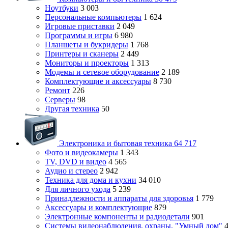
Ноутбуки
3 003
Персональные компьютеры
1 624
Игровые приставки
2 049
Программы и игры
6 980
Планшеты и букридеры
1 768
Принтеры и сканеры
2 449
Мониторы и проекторы
1 313
Модемы и сетевое оборудование
2 189
Комплектующие и аксессуары
8 730
Ремонт
226
Серверы
98
Другая техника
50
Электроника и бытовая техника
64 717
Фото и видеокамеры
1 343
TV, DVD и видео
4 565
Аудио и стерео
2 942
Техника для дома и кухни
34 010
Для личного ухода
5 239
Принадлежности и аппараты для здоровья
1 779
Аксессуары и комплектующие
879
Электронные компоненты и радиодетали
901
Системы видеонаблюдения, охраны, "Умный дом"