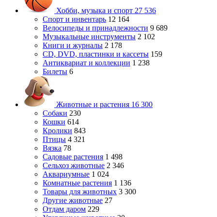
Хобби, музыка и спорт
27 536
Спорт и инвентарь
12 164
Велосипеды и принадлежности
9 689
Музыкальные инструменты
2 102
Книги и журналы
2 178
CD, DVD, пластинки и кассеты
159
Антиквариат и коллекции
1 238
Билеты
6
Животные и растения
16 300
Собаки
230
Кошки
614
Кролики
843
Птицы
4 321
Вязка
78
Садовые растения
1 498
Сельхоз животные
2 346
Аквариумные
1 024
Комнатные растения
1 136
Товары для животных
3 300
Другие животные
27
Отдам даром
229