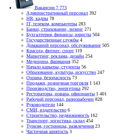
Вакансии
7 773
Административный персонал
392
HR, кадры
78
IT, телеком, компьютеры
283
Банки, страхование, лизинг
271
Бухгалтерия, финансы, юристы
504
Государственные службы
4
Домашний персонал, обслуживание
505
Красота, фитнес, спорт
119
Маркетинг, реклама, дизайн
254
Медицина, фармация
352
Начало карьеры, студенты
56
Образование, культура, искусство
247
Охрана, безопасность
73
Продажи, розничная торговля
1 143
Производство, энергетика
292
Рестораторы, повара, официанты
1 401
Рабочий персонал, разнорабочие
828
Руководители
144
СМИ, издательство
6
Строительство, недвижимость
162
Транспорт, логистика, склад
454
Туризм, гостиницы, развлечения
23
Частичная занятость
3