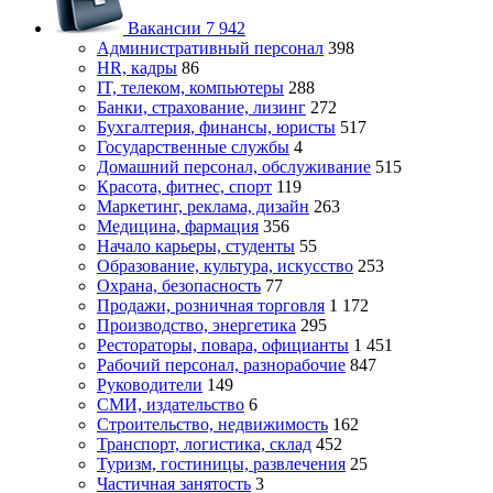
Вакансии
7 942
Административный персонал
398
HR, кадры
86
IT, телеком, компьютеры
288
Банки, страхование, лизинг
272
Бухгалтерия, финансы, юристы
517
Государственные службы
4
Домашний персонал, обслуживание
515
Красота, фитнес, спорт
119
Маркетинг, реклама, дизайн
263
Медицина, фармация
356
Начало карьеры, студенты
55
Образование, культура, искусство
253
Охрана, безопасность
77
Продажи, розничная торговля
1 172
Производство, энергетика
295
Рестораторы, повара, официанты
1 451
Рабочий персонал, разнорабочие
847
Руководители
149
СМИ, издательство
6
Строительство, недвижимость
162
Транспорт, логистика, склад
452
Туризм, гостиницы, развлечения
25
Частичная занятость
3