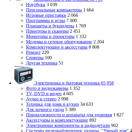
Ноутбуки
3 039
Персональные компьютеры
1 664
Игровые приставки
2 066
Программы и игры
7 000
Планшеты и букридеры
1 769
Принтеры и сканеры
2 451
Мониторы и проекторы
1 332
Модемы и сетевое оборудование
2 204
Комплектующие и аксессуары
8 808
Ремонт
229
Серверы
100
Другая техника
51
Электроника и бытовая техника
65 958
Фото и видеокамеры
1 352
TV, DVD и видео
4 605
Аудио и стерео
2 998
Техника для дома и кухни
34 633
Для личного ухода
5 389
Принадлежности и аппараты для здоровья
1 827
Аксессуары и комплектующие
892
Электронные компоненты и радиодетали
902
Системы видеонаблюдения, охраны, "Умный дом"