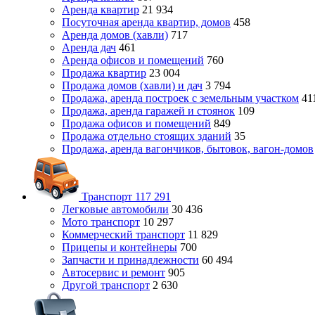
Аренда квартир
21 934
Посуточная аренда квартир, домов
458
Аренда домов (хавли)
717
Аренда дач
461
Аренда офисов и помещений
760
Продажа квартир
23 004
Продажа домов (хавли) и дач
3 794
Продажа, аренда построек с земельным участком
41
Продажа, аренда гаражей и стоянок
109
Продажа офисов и помещений
849
Продажа отдельно стоящих зданий
35
Продажа, аренда вагончиков, бытовок, вагон-домов
Транспорт
117 291
Легковые автомобили
30 436
Мото транспорт
10 297
Коммерческий транспорт
11 829
Прицепы и контейнеры
700
Запчасти и принадлежности
60 494
Автосервис и ремонт
905
Другой транспорт
2 630