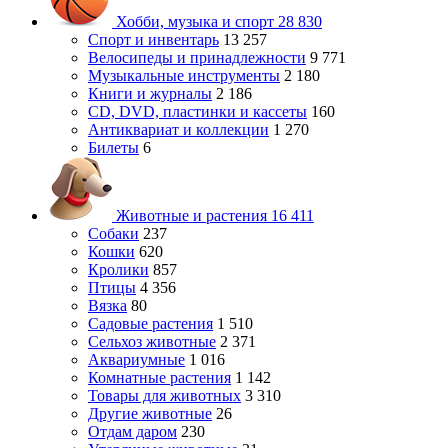
Хобби, музыка и спорт
28 830
Спорт и инвентарь
13 257
Велосипеды и принадлежности
9 771
Музыкальные инструменты
2 180
Книги и журналы
2 186
CD, DVD, пластинки и кассеты
160
Антиквариат и коллекции
1 270
Билеты
6
Животные и растения
16 411
Собаки
237
Кошки
620
Кролики
857
Птицы
4 356
Вязка
80
Садовые растения
1 510
Сельхоз животные
2 371
Аквариумные
1 016
Комнатные растения
1 142
Товары для животных
3 310
Другие животные
26
Отдам даром
230