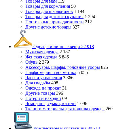
Товары для мам
119
Товары для кормления
50
Товары для школьников
1 194
Товары для детского купания
1 294
Постельные принадлежности
212
Другие детские товары
327
Одежда и личные вещи
22 918
Мужская одежда
2 187
Женская одежда
6 846
Обувь
2 379
Аксессуары, шарфы, головные уборы
825
Парфюмерия и косметика
5 055
Часы и украшения
3 366
Для свадьбы
408
Одежда на прокат
31
Другие товары
396
Потери и находки
69
Чемоданы, сумки, клатчи
1 096
Ткани и материалы для пошива одежды
260
Компьютеры и оргтехника
30 713