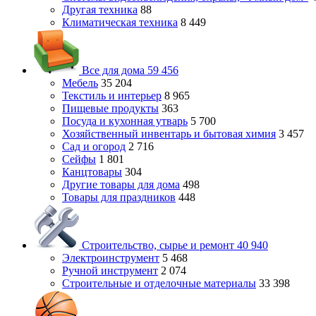
Другая техника
88
Климатическая техника
8 449
Все для дома
59 456
Мебель
35 204
Текстиль и интерьер
8 965
Пищевые продукты
363
Посуда и кухонная утварь
5 700
Хозяйственный инвентарь и бытовая химия
3 457
Сад и огород
2 716
Сейфы
1 801
Канцтовары
304
Другие товары для дома
498
Товары для праздников
448
Строительство, сырье и ремонт
40 940
Электроинструмент
5 468
Ручной инструмент
2 074
Строительные и отделочные материалы
33 398