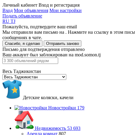
Личный кабинет
Вход и регистрация
Вход
Мои объявления
Мои настройки
Подать объявление
RU
TJ
Пожалуйста, подтвердите ваш email
Мы отправили вам письмо на
. Нажмите на ссылку в этом пись
сообщениях в чате.
Спасибо, я сделаю
Отправить заново
Письмо для подтверждения отправлено
Ваш аккаунт был заблокирован на mod.somon.tj
Весь Таджикистан
Детские коляски, качели
Новостройки
179
Недвижимость
53 693
Аренда комнат
807