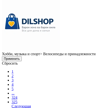
Хобби, музыка и спорт> Велосипеды и принадлежности
Применить
Сбросить
1
2
3
4
5
...
324
325
Следующая