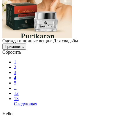
Одежда и личные вещи> Для свадьбы
Применить
Сбросить
1
2
3
4
5
...
12
13
Следующая
Hello