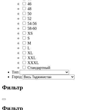
46
48
50
52
54-56
58-60
XS
S
M
L
XL
XXL
XXXL
Стандартный
Тип
Город
Фильтр
Фильтр