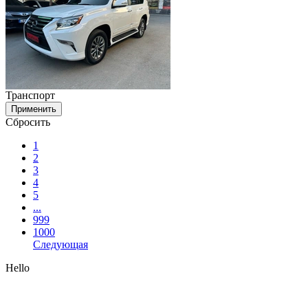
Транспорт
Применить
Сбросить
1
2
3
4
5
...
999
1000
Следующая
Hello