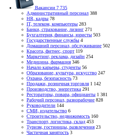
Вакансии
7 735
Административный персонал
388
HR, кадры
78
IT, телеком, компьютеры
283
Банки, страхование, лизинг
271
Бухгалтерия, финансы, юристы
503
Государственные службы
4
Домашний персонал, обслуживание
502
Красота, фитнес, спорт
119
Маркетинг, реклама, дизайн
254
Медицина, фармация
346
Начало карьеры, студенты
56
Образование, культура, искусство
247
Охрана, безопасность
73
Продажи, розничная торговля
1 142
Производство, энергетика
291
Рестораторы, повара, официанты
1 381
Рабочий персонал, разнорабочие
828
Руководители
144
СМИ, издательство
6
Строительство, недвижимость
160
Транспорт, логистика, склад
453
Туризм, гостиницы, развлечения
23
Частичная занятость
3