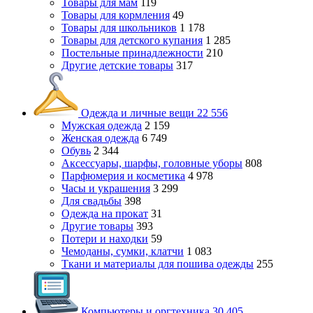
Товары для мам
119
Товары для кормления
49
Товары для школьников
1 178
Товары для детского купания
1 285
Постельные принадлежности
210
Другие детские товары
317
Одежда и личные вещи
22 556
Мужская одежда
2 159
Женская одежда
6 749
Обувь
2 344
Аксессуары, шарфы, головные уборы
808
Парфюмерия и косметика
4 978
Часы и украшения
3 299
Для свадьбы
398
Одежда на прокат
31
Другие товары
393
Потери и находки
59
Чемоданы, сумки, клатчи
1 083
Ткани и материалы для пошива одежды
255
Компьютеры и оргтехника
30 405