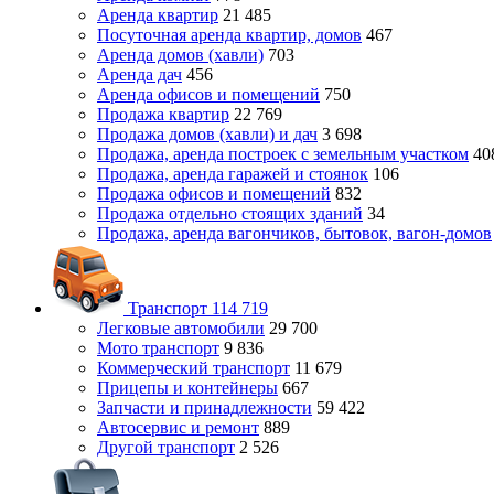
Аренда квартир
21 485
Посуточная аренда квартир, домов
467
Аренда домов (хавли)
703
Аренда дач
456
Аренда офисов и помещений
750
Продажа квартир
22 769
Продажа домов (хавли) и дач
3 698
Продажа, аренда построек с земельным участком
40
Продажа, аренда гаражей и стоянок
106
Продажа офисов и помещений
832
Продажа отдельно стоящих зданий
34
Продажа, аренда вагончиков, бытовок, вагон-домов
Транспорт
114 719
Легковые автомобили
29 700
Мото транспорт
9 836
Коммерческий транспорт
11 679
Прицепы и контейнеры
667
Запчасти и принадлежности
59 422
Автосервис и ремонт
889
Другой транспорт
2 526