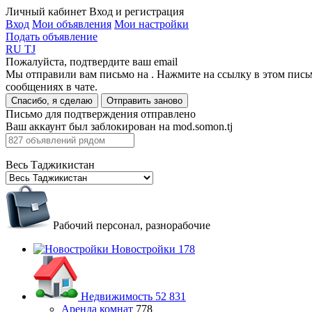
Личный кабинет
Вход и регистрация
Вход
Мои объявления
Мои настройки
Подать объявление
RU
TJ
Пожалуйста, подтвердите ваш email
Мы отправили вам письмо на
. Нажмите на ссылку в этом пись
сообщениях в чате.
Спасибо, я сделаю
Отправить заново
Письмо для подтверждения отправлено
Ваш аккаунт был заблокирован на mod.somon.tj
Весь Таджикистан
Рабочий персонал, разнорабочие
Новостройки
178
Недвижимость
52 831
Аренда комнат
778