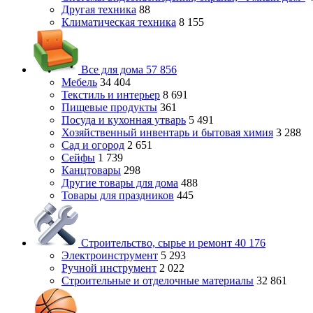
Другая техника
88
Климатическая техника
8 155
Все для дома
57 856
Мебель
34 404
Текстиль и интерьер
8 691
Пищевые продукты
361
Посуда и кухонная утварь
5 491
Хозяйственный инвентарь и бытовая химия
3 288
Сад и огород
2 651
Сейфы
1 739
Канцтовары
298
Другие товары для дома
488
Товары для праздников
445
Строительство, сырье и ремонт
40 176
Электроинструмент
5 293
Ручной инструмент
2 022
Строительные и отделочные материалы
32 861