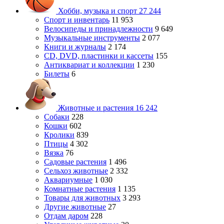
Хобби, музыка и спорт
27 244
Спорт и инвентарь
11 953
Велосипеды и принадлежности
9 649
Музыкальные инструменты
2 077
Книги и журналы
2 174
CD, DVD, пластинки и кассеты
155
Антиквариат и коллекции
1 230
Билеты
6
Животные и растения
16 242
Собаки
228
Кошки
602
Кролики
839
Птицы
4 302
Вязка
76
Садовые растения
1 496
Сельхоз животные
2 332
Аквариумные
1 030
Комнатные растения
1 135
Товары для животных
3 293
Другие животные
27
Отдам даром
228