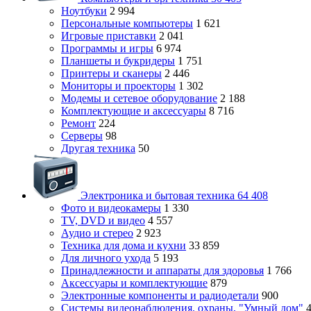
Ноутбуки
2 994
Персональные компьютеры
1 621
Игровые приставки
2 041
Программы и игры
6 974
Планшеты и букридеры
1 751
Принтеры и сканеры
2 446
Мониторы и проекторы
1 302
Модемы и сетевое оборудование
2 188
Комплектующие и аксессуары
8 716
Ремонт
224
Серверы
98
Другая техника
50
Электроника и бытовая техника
64 408
Фото и видеокамеры
1 330
TV, DVD и видео
4 557
Аудио и стерео
2 923
Техника для дома и кухни
33 859
Для личного ухода
5 193
Принадлежности и аппараты для здоровья
1 766
Аксессуары и комплектующие
879
Электронные компоненты и радиодетали
900
Системы видеонаблюдения, охраны, "Умный дом"