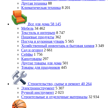
Другая техника
88
Климатическая техника
8 201
Все для дома
58 145
Мебель
34 462
Текстиль и интерьер
8 747
Пищевые продукты
362
Посуда и кухонная утварь
5 565
Хозяйственный инвентарь и бытовая химия
3 349
Сад и огород
2 661
Сейфы
1 756
Канцтовары
297
Другие товары для дома
501
Товары для праздников
445
Строительство, сырье и ремонт
40 264
Электроинструмент
5 307
Ручной инструмент
2 023
Строительные и отделочные материалы
32 934