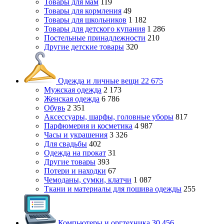
Товары для мам
119
Товары для кормления
49
Товары для школьников
1 182
Товары для детского купания
1 286
Постельные принадлежности
210
Другие детские товары
320
Одежда и личные вещи
22 675
Мужская одежда
2 173
Женская одежда
6 786
Обувь
2 351
Аксессуары, шарфы, головные уборы
817
Парфюмерия и косметика
4 987
Часы и украшения
3 326
Для свадьбы
402
Одежда на прокат
31
Другие товары
393
Потери и находки
67
Чемоданы, сумки, клатчи
1 087
Ткани и материалы для пошива одежды
255
Компьютеры и оргтехника
30 456