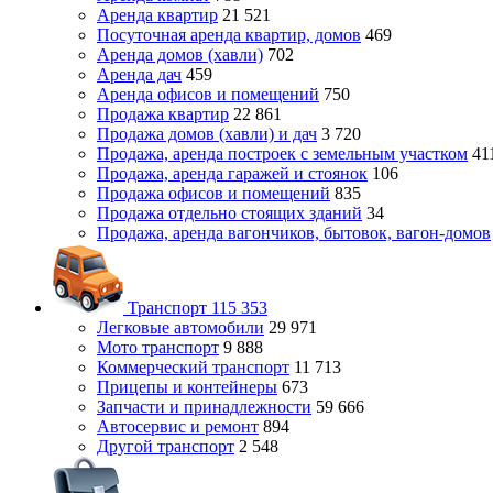
Аренда квартир
21 521
Посуточная аренда квартир, домов
469
Аренда домов (хавли)
702
Аренда дач
459
Аренда офисов и помещений
750
Продажа квартир
22 861
Продажа домов (хавли) и дач
3 720
Продажа, аренда построек с земельным участком
41
Продажа, аренда гаражей и стоянок
106
Продажа офисов и помещений
835
Продажа отдельно стоящих зданий
34
Продажа, аренда вагончиков, бытовок, вагон-домов
Транспорт
115 353
Легковые автомобили
29 971
Мото транспорт
9 888
Коммерческий транспорт
11 713
Прицепы и контейнеры
673
Запчасти и принадлежности
59 666
Автосервис и ремонт
894
Другой транспорт
2 548