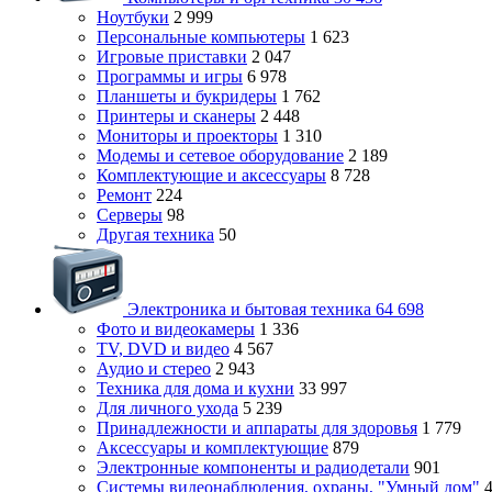
Ноутбуки
2 999
Персональные компьютеры
1 623
Игровые приставки
2 047
Программы и игры
6 978
Планшеты и букридеры
1 762
Принтеры и сканеры
2 448
Мониторы и проекторы
1 310
Модемы и сетевое оборудование
2 189
Комплектующие и аксессуары
8 728
Ремонт
224
Серверы
98
Другая техника
50
Электроника и бытовая техника
64 698
Фото и видеокамеры
1 336
TV, DVD и видео
4 567
Аудио и стерео
2 943
Техника для дома и кухни
33 997
Для личного ухода
5 239
Принадлежности и аппараты для здоровья
1 779
Аксессуары и комплектующие
879
Электронные компоненты и радиодетали
901
Системы видеонаблюдения, охраны, "Умный дом"