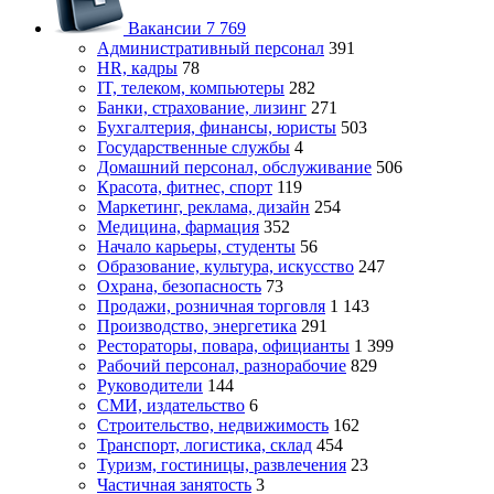
Вакансии
7 769
Административный персонал
391
HR, кадры
78
IT, телеком, компьютеры
282
Банки, страхование, лизинг
271
Бухгалтерия, финансы, юристы
503
Государственные службы
4
Домашний персонал, обслуживание
506
Красота, фитнес, спорт
119
Маркетинг, реклама, дизайн
254
Медицина, фармация
352
Начало карьеры, студенты
56
Образование, культура, искусство
247
Охрана, безопасность
73
Продажи, розничная торговля
1 143
Производство, энергетика
291
Рестораторы, повара, официанты
1 399
Рабочий персонал, разнорабочие
829
Руководители
144
СМИ, издательство
6
Строительство, недвижимость
162
Транспорт, логистика, склад
454
Туризм, гостиницы, развлечения
23
Частичная занятость
3