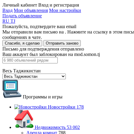
Личный кабинет
Вход и регистрация
Вход
Мои объявления
Мои настройки
Подать объявление
RU
TJ
Пожалуйста, подтвердите ваш email
Мы отправили вам письмо на
. Нажмите на ссылку в этом пись
сообщениях в чате.
Спасибо, я сделаю
Отправить заново
Письмо для подтверждения отправлено
Ваш аккаунт был заблокирован на mod.somon.tj
Весь Таджикистан
Программы и игры
Новостройки
178
Недвижимость
53 002
Аренда комнат
788