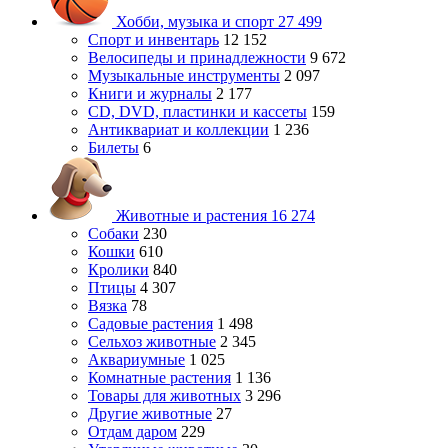
Хобби, музыка и спорт
27 499
Спорт и инвентарь
12 152
Велосипеды и принадлежности
9 672
Музыкальные инструменты
2 097
Книги и журналы
2 177
CD, DVD, пластинки и кассеты
159
Антиквариат и коллекции
1 236
Билеты
6
Животные и растения
16 274
Собаки
230
Кошки
610
Кролики
840
Птицы
4 307
Вязка
78
Садовые растения
1 498
Сельхоз животные
2 345
Аквариумные
1 025
Комнатные растения
1 136
Товары для животных
3 296
Другие животные
27
Отдам даром
229