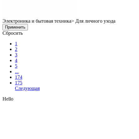
Электроника и бытовая техника> Для личного ухода
Применить
Сбросить
1
2
3
4
5
...
174
175
Следующая
Hello