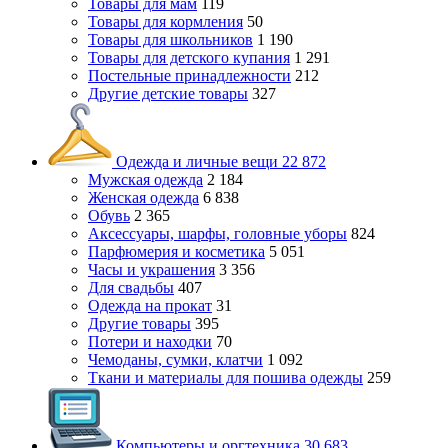
Товары для мам
119
Товары для кормления
50
Товары для школьников
1 190
Товары для детского купания
1 291
Постельные принадлежности
212
Другие детские товары
327
Одежда и личные вещи
22 872
Мужская одежда
2 184
Женская одежда
6 838
Обувь
2 365
Аксессуары, шарфы, головные уборы
824
Парфюмерия и косметика
5 051
Часы и украшения
3 356
Для свадьбы
407
Одежда на прокат
31
Другие товары
395
Потери и находки
70
Чемоданы, сумки, клатчи
1 092
Ткани и материалы для пошива одежды
259
Компьютеры и оргтехника
30 683