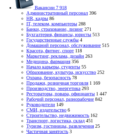
Вакансии
7 918
Административный персонал
396
HR, кадры
86
IT, телеком, компьютеры
288
Банки, страхование, лизинг
271
Бухгалтерия, финансы, юристы
513
Государственные службы
4
Домашний персонал, обслуживание
515
Красота, фитнес, спорт
118
Маркетинг, реклама, дизайн
263
Медицина, фармация
356
Начало карьеры, студенты
55
Образование, культура, искусство
252
Охрана, безопасность
78
Продажи, розничная торговля
1 169
Производство, энергетика
293
Рестораторы, повара, официанты
1 447
Рабочий персонал, разнорабочие
842
Руководители
149
СМИ, издательство
6
Строительство, недвижимость
162
Транспорт, логистика, склад
451
Туризм, гостиницы, развлечения
25
Частичная занятость
3