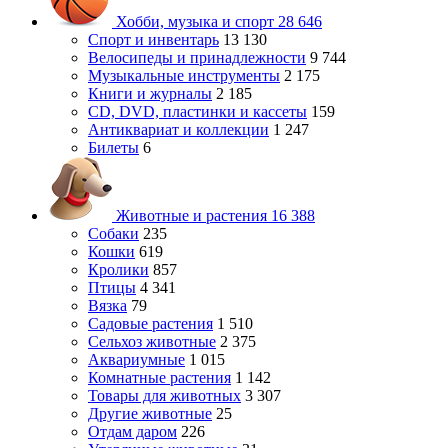
Хобби, музыка и спорт
28 646
Спорт и инвентарь
13 130
Велосипеды и принадлежности
9 744
Музыкальные инструменты
2 175
Книги и журналы
2 185
CD, DVD, пластинки и кассеты
159
Антиквариат и коллекции
1 247
Билеты
6
Животные и растения
16 388
Собаки
235
Кошки
619
Кролики
857
Птицы
4 341
Вязка
79
Садовые растения
1 510
Сельхоз животные
2 375
Аквариумные
1 015
Комнатные растения
1 142
Товары для животных
3 307
Другие животные
25
Отдам даром
226