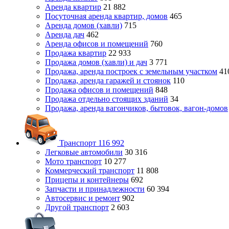
Аренда квартир
21 882
Посуточная аренда квартир, домов
465
Аренда домов (хавли)
715
Аренда дач
462
Аренда офисов и помещений
760
Продажа квартир
22 933
Продажа домов (хавли) и дач
3 771
Продажа, аренда построек с земельным участком
41
Продажа, аренда гаражей и стоянок
110
Продажа офисов и помещений
848
Продажа отдельно стоящих зданий
34
Продажа, аренда вагончиков, бытовок, вагон-домов
Транспорт
116 992
Легковые автомобили
30 316
Мото транспорт
10 277
Коммерческий транспорт
11 808
Прицепы и контейнеры
692
Запчасти и принадлежности
60 394
Автосервис и ремонт
902
Другой транспорт
2 603