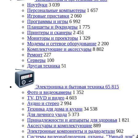
Ноутбуки
3 039
Персональные компьютеры
1 657
Игровые приставки
2 060
Программы и игры
6 992
Планшеты и букридеры
1 775
Принтеры и сканеры
2 451
Мониторы и проекторы
1 329
Модемы и сетевое оборудование
2 200
Комплектующие и аксессуары
8 802
Ремонт
227
Серверы
100
Другая техника
51
Электроника и бытовая техника
65 815
Фото и видеокамеры
1 352
TV, DVD и видео
4 603
Аудио и стерео
2 994
Техника для дома и кухни
34 538
Для личного ухода
5 373
Принадлежности и аппараты для здоровья
1 821
Аксессуары и комплектующие
889
Электронные компоненты и радиодетали
902
Системы видеонаблюдения, охраны, "Умный дом"