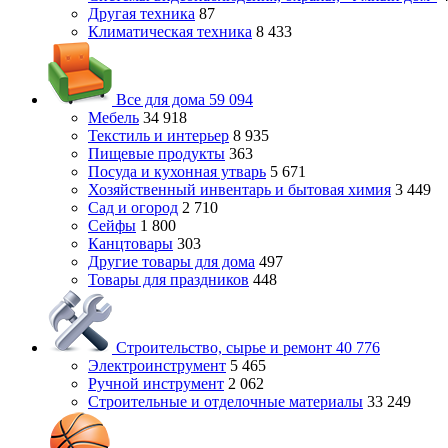
Другая техника
87
Климатическая техника
8 433
Все для дома
59 094
Мебель
34 918
Текстиль и интерьер
8 935
Пищевые продукты
363
Посуда и кухонная утварь
5 671
Хозяйственный инвентарь и бытовая химия
3 449
Сад и огород
2 710
Сейфы
1 800
Канцтовары
303
Другие товары для дома
497
Товары для праздников
448
Строительство, сырье и ремонт
40 776
Электроинструмент
5 465
Ручной инструмент
2 062
Строительные и отделочные материалы
33 249