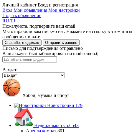
Личный кабинет
Вход и регистрация
Вход
Мои объявления
Мои настройки
Подать объявление
RU
TJ
Пожалуйста, подтвердите ваш email
Мы отправили вам письмо на
. Нажмите на ссылку в этом пись
сообщениях в чате.
Спасибо, я сделаю
Отправить заново
Письмо для подтверждения отправлено
Ваш аккаунт был заблокирован на mod.somon.tj
Вахдат
Хобби, музыка и спорт
Новостройки
179
Недвижимость
53 543
Аренда комнат
801