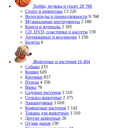
Хобби, музыка и спорт
28 780
Спорт и инвентарь
13 226
Велосипеды и принадлежности
9 768
Музыкальные инструменты
2 180
Книги и журналы
2 185
CD, DVD, пластинки и кассеты
159
Антиквариат и коллекции
1 256
Билеты
6
Животные и растения
16 404
Собаки
233
Кошки
620
Кролики
857
Птицы
4 350
Вязка
79
Садовые растения
1 510
Сельхоз животные
2 375
Аквариумные
1 016
Комнатные растения
1 142
Товары для животных
3 310
Другие животные
26
Отдам даром
230