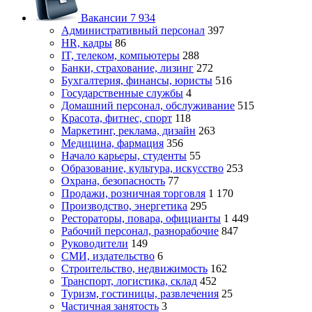
Вакансии
7 934
Административный персонал
397
HR, кадры
86
IT, телеком, компьютеры
288
Банки, страхование, лизинг
272
Бухгалтерия, финансы, юристы
516
Государственные службы
4
Домашний персонал, обслуживание
515
Красота, фитнес, спорт
118
Маркетинг, реклама, дизайн
263
Медицина, фармация
356
Начало карьеры, студенты
55
Образование, культура, искусство
253
Охрана, безопасность
77
Продажи, розничная торговля
1 170
Производство, энергетика
295
Рестораторы, повара, официанты
1 449
Рабочий персонал, разнорабочие
847
Руководители
149
СМИ, издательство
6
Строительство, недвижимость
162
Транспорт, логистика, склад
452
Туризм, гостиницы, развлечения
25
Частичная занятость
3