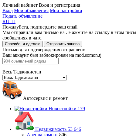
Личный кабинет
Вход и регистрация
Вход
Мои объявления
Мои настройки
Подать объявление
RU
TJ
Пожалуйста, подтвердите ваш email
Мы отправили вам письмо на
. Нажмите на ссылку в этом пись
сообщениях в чате.
Спасибо, я сделаю
Отправить заново
Письмо для подтверждения отправлено
Ваш аккаунт был заблокирован на mod.somon.tj
Весь Таджикистан
Автосервис и ремонт
Новостройки
179
Недвижимость
53 646
Аренда комнат
806