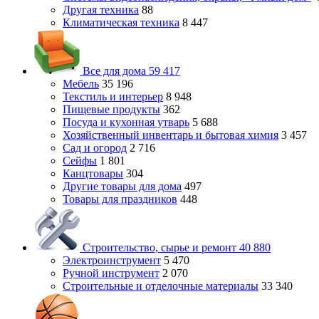
Другая техника
88
Климатическая техника
8 447
Все для дома
59 417
Мебель
35 196
Текстиль и интерьер
8 948
Пищевые продукты
362
Посуда и кухонная утварь
5 688
Хозяйственный инвентарь и бытовая химия
3 457
Сад и огород
2 716
Сейфы
1 801
Канцтовары
304
Другие товары для дома
497
Товары для праздников
448
Строительство, сырье и ремонт
40 880
Электроинструмент
5 470
Ручной инструмент
2 070
Строительные и отделочные материалы
33 340