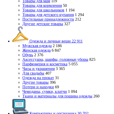
Товары для мам
119
Товары для кормления
50
Товары для школьников
1 194
Товары для детского купания
1 294
Постельные принадлежности
212
Другие детские товары
327
Одежда и личные вещи
22 911
Мужская одежда
2 186
Женская одежда
6 847
Обувь
2 376
Аксессуары, шарфы, головные уборы
825
Парфюмерия и косметика
5 055
Часы и украшения
3 365
Для свадьбы
407
Одежда на прокат
31
Другие товары
396
Потери и находки
69
Чемоданы, сумки, клатчи
1 094
Ткани и материалы для пошива одежды
260
Компьютеры и оргтехника
30 702