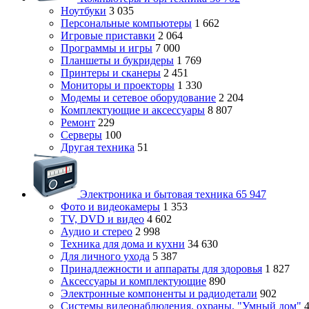
Ноутбуки
3 035
Персональные компьютеры
1 662
Игровые приставки
2 064
Программы и игры
7 000
Планшеты и букридеры
1 769
Принтеры и сканеры
2 451
Мониторы и проекторы
1 330
Модемы и сетевое оборудование
2 204
Комплектующие и аксессуары
8 807
Ремонт
229
Серверы
100
Другая техника
51
Электроника и бытовая техника
65 947
Фото и видеокамеры
1 353
TV, DVD и видео
4 602
Аудио и стерео
2 998
Техника для дома и кухни
34 630
Для личного ухода
5 387
Принадлежности и аппараты для здоровья
1 827
Аксессуары и комплектующие
890
Электронные компоненты и радиодетали
902
Системы видеонаблюдения, охраны, "Умный дом"