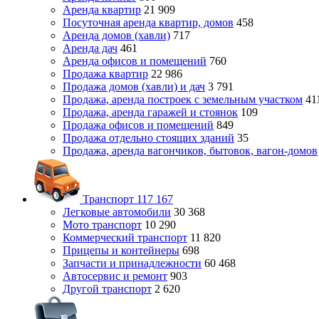
Аренда квартир
21 909
Посуточная аренда квартир, домов
458
Аренда домов (хавли)
717
Аренда дач
461
Аренда офисов и помещений
760
Продажа квартир
22 986
Продажа домов (хавли) и дач
3 791
Продажа, аренда построек с земельным участком
41
Продажа, аренда гаражей и стоянок
109
Продажа офисов и помещений
849
Продажа отдельно стоящих зданий
35
Продажа, аренда вагончиков, бытовок, вагон-домов
Транспорт
117 167
Легковые автомобили
30 368
Мото транспорт
10 290
Коммерческий транспорт
11 820
Прицепы и контейнеры
698
Запчасти и принадлежности
60 468
Автосервис и ремонт
903
Другой транспорт
2 620